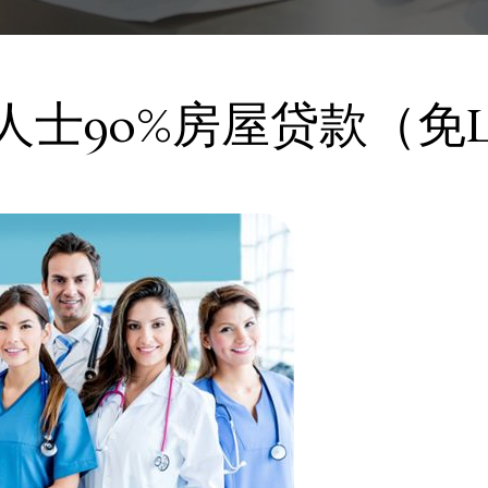
人士90%房屋贷款（免L