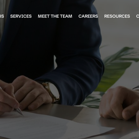
US
SERVICES
MEET THE TEAM
CAREERS
RESOURCES
Home Loans
Leadership & Lending Team
Commercial Loans
Lending Support Team
Car Loans
Smsf Loans
Construction Loans
Investment Property Loans